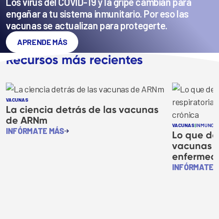
Los virus del COVID-19 y la gripe cambian para
engañar a tu sistema inmunitario. Por eso las
vacunas se actualizan para protegerte.
APRENDE MÁS
Recursos más recientes
VACUNAS
La ciencia detrás de las vacunas
de ARNm
VACUNAS
|
INMUNOC
INFÓRMATE MÁS
Lo que de
vacunas r
enfermeda
INFÓRMATE 